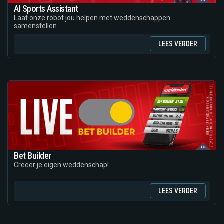
AI Sports Assistant
Laat onze robot jou helpen met weddenschappen
samenstellen
LEES VERDER
Bet Builder
Creëer je eigen weddenschap!
LEES VERDER